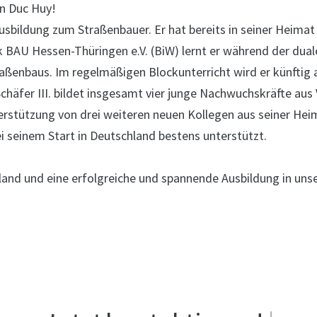
en Duc Huy!
ge Ausbildung zum Straßenbauer. Er hat bereits in seiner Hei
AU Hessen-Thüringen e.V. (BiW) lernt er während der dualen
ßenbaus. Im regelmäßigen Blockunterricht wird er künftig a
 Schäfer III. bildet insgesamt vier junge Nachwuchskräfte au
rstützung von drei weiteren neuen Kollegen aus seiner He
 seinem Start in Deutschland bestens unterstützt.
hland und eine erfolgreiche und spannende Ausbildung in u